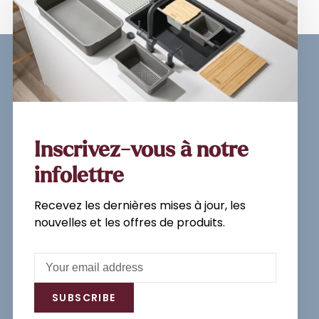
Sign up for our newsletter and
get the latest updates, news and
product offers via email
Inscrivez-vous à notre
infolettre
Recevez les dernières mises à jour, les
Subscribe
nouvelles et les offres de produits.
By signing up, you agree to our Privacy
Policy.
SUBSCRIBE