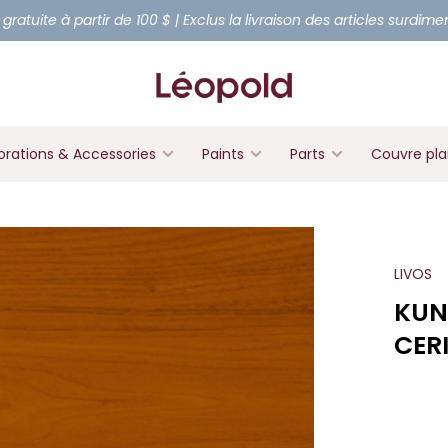
 gratuite à partir de 100 $ | Exclus la livraison des articles surdim
rations & Accessories
Paints
Parts
Couvre pl
LIVOS
KUN
CERI