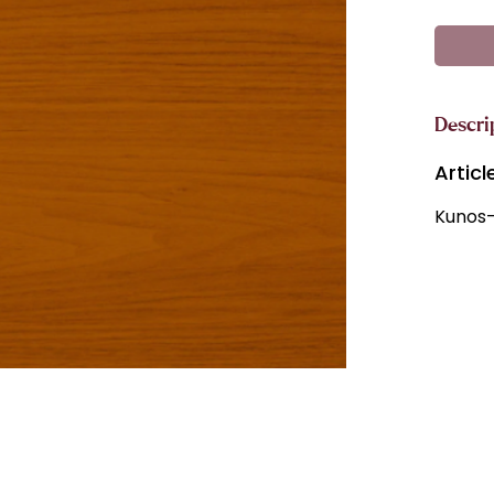
Descri
Artic
Kunos-h