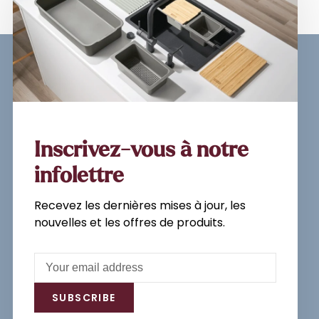
Sign up for our newsletter and
get the latest updates, news and
product offers via email
Inscrivez-vous à notre
infolettre
Recevez les dernières mises à jour, les
Subscribe
nouvelles et les offres de produits.
By signing up, you agree to our Privacy
Policy.
SUBSCRIBE