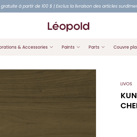
 gratuite à partir de 100 $ | Exclus la livraison des articles surdim
rations & Accessories
Paints
Parts
Couvre pl
LIVOS
KUN
CHE