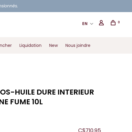
ensionnés.
0
EN
ancher
Liquidation
New
Nous joindre
OS-HUILE DURE INTERIEUR
NE FUME 10L
C$710.95