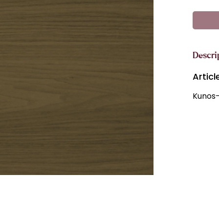
Descri
Artic
Kunos-