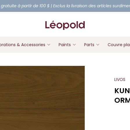
 gratuite à partir de 100 $ | Exclus la livraison des articles surdim
rations & Accessories
Paints
Parts
Couvre pl
LIVOS
KUN
ORM