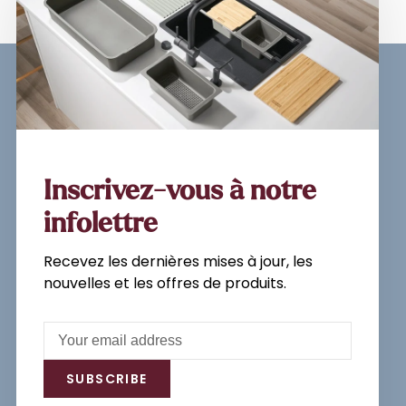
Sign up for our newsletter and
get the latest updates, news and
product offers via email
Inscrivez-vous à notre
infolettre
Recevez les dernières mises à jour, les
Subscribe
nouvelles et les offres de produits.
By signing up, you agree to our Privacy
Policy.
SUBSCRIBE