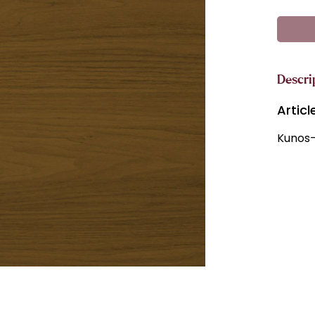
Descri
Artic
Kunos-