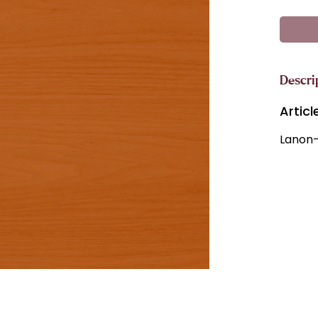
Descri
Artic
Lanon-