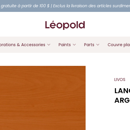
 gratuite à partir de 100 $ | Exclus la livraison des articles surdim
rations & Accessories
Paints
Parts
Couvre pl
LIVOS
LAN
ARG