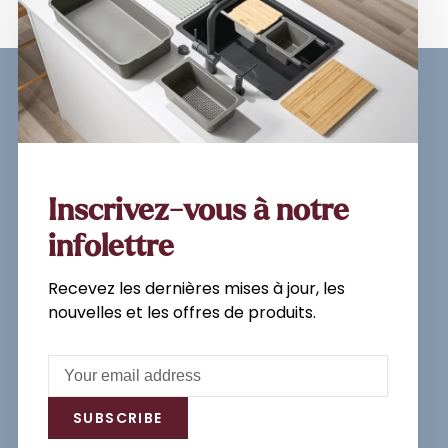
Sign up for our newsletter and
get the latest updates, news and
product offers via email
Inscrivez-vous à notre
infolettre
Recevez les dernières mises à jour, les
Subscribe
nouvelles et les offres de produits.
By signing up, you agree to our Privacy
Policy.
SUBSCRIBE