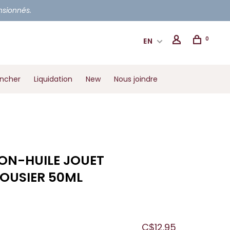
ensionnés.
0
EN
ancher
Liquidation
New
Nous joindre
ON-HUILE JOUET
OUSIER 50ML
C$12.95