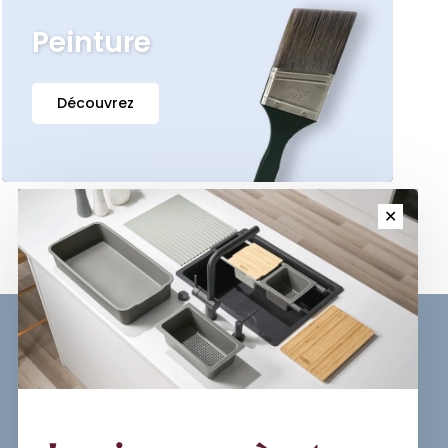
Peinture
Découvrez
✕
Sign up for our newsletter and
get the latest updates, news and
product offers via email