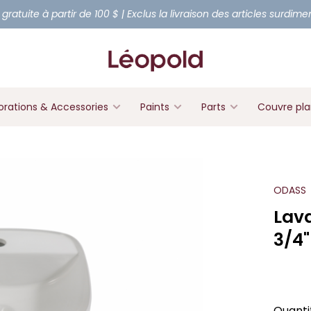
 gratuite à partir de 100 $ | Exclus la livraison des articles surdim
rations & Accessories
Paints
Parts
Couvre pl
ODASS
Lav
3/4"
Quanti