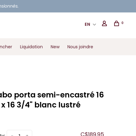
ensionnés.
0
EN
ancher
Liquidation
New
Nous joindre
abo porta semi-encastré 16
 x 16 3/4" blanc lustré
C$189.95
ty: