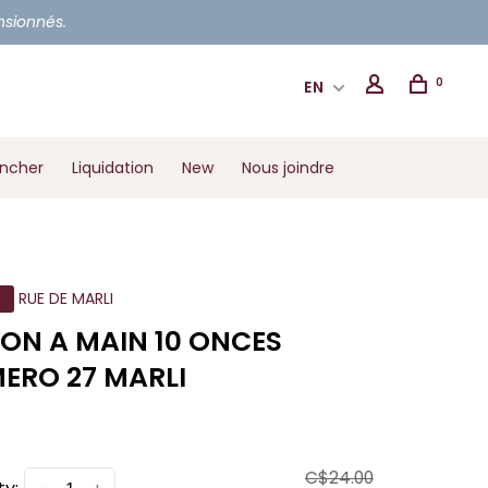
ensionnés.
0
EN
ancher
Liquidation
New
Nous joindre
RUE DE MARLI
ION A MAIN 10 ONCES
ERO 27 MARLI
C$24.00