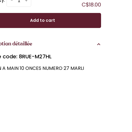
ty:
-
+
C$18.00
Add to cart
ption détaillée
le code: 8RUE-M27HL
 A MAIN 10 ONCES NUMERO 27 MARLI