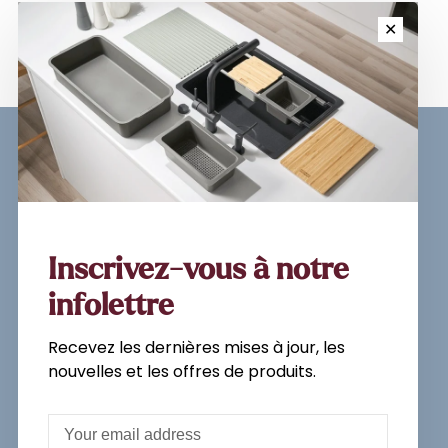
✕
Sign up for our newsletter and
get the latest updates, news and
product offers via email
Inscrivez-vous à notre
infolettre
Recevez les dernières mises à jour, les
Subscribe
nouvelles et les offres de produits.
By signing up, you agree to our Privacy
Policy.