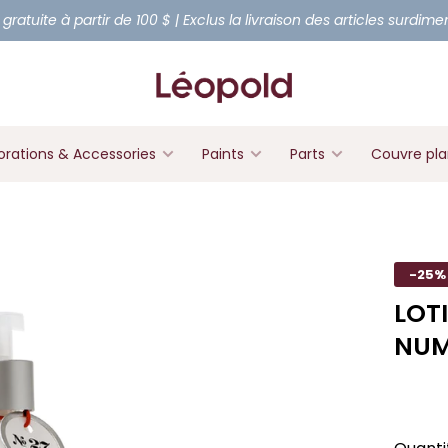
 gratuite à partir de 100 $ | Exclus la livraison des articles surdim
rations & Accessories
Paints
Parts
Couvre pl
-25%
LOT
NUM