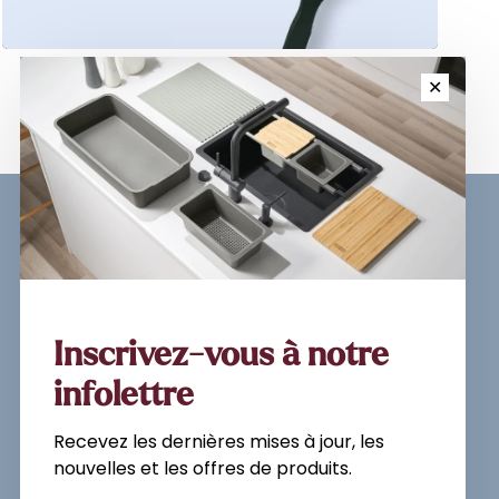
✕
Sign up for our newsletter and
get the latest updates, news and
product offers via email
Inscrivez-vous à notre
infolettre
Recevez les dernières mises à jour, les
Subscribe
nouvelles et les offres de produits.