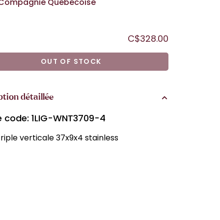
Compagnie Québécoise
C$328.00
OUT OF STOCK
ption détaillée
le code: 1LIG-WNT3709-4
riple verticale 37x9x4 stainless