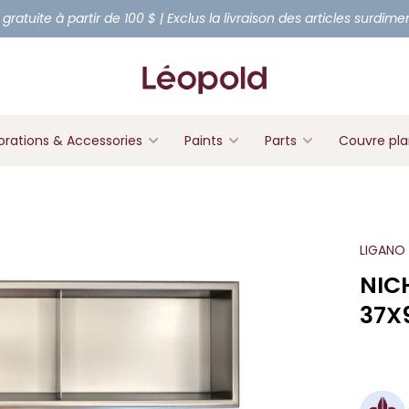
 gratuite à partir de 100 $ | Exclus la livraison des articles surdim
rations & Accessories
Paints
Parts
Couvre pl
LIGANO
NIC
37X