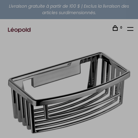
Livraison gratuite à partir de 100 $ | Exclus la livraison des
articles surdimensionnés.
0