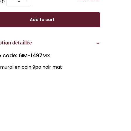
-
+
Add to cart
ption détaillée
le code: 6IM-1497MX
 mural en coin 9po noir mat