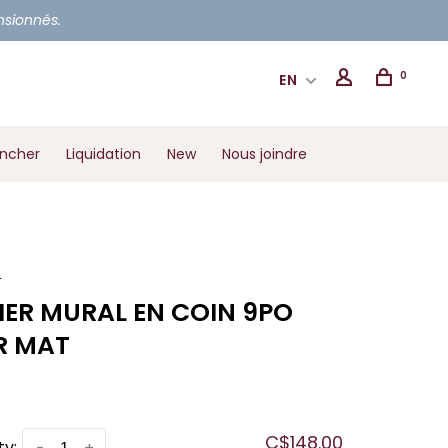
ensionnés.
0
EN
ancher
Liquidation
New
Nous joindre
L
IER MURAL EN COIN 9PO
R MAT
C$148.00
ty: