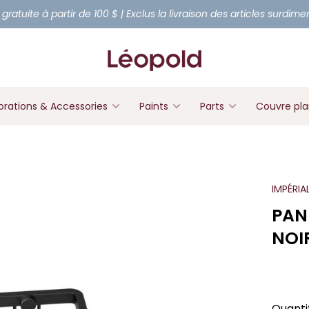
 gratuite à partir de 100 $ | Exclus la livraison des articles surdim
rations & Accessories
Paints
Parts
Couvre pl
IMPÉRIA
PAN
NOI
Quanti