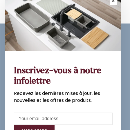
✕
Sign up for our newsletter and
get the latest updates, news and
product offers via email
Inscrivez-vous à notre
infolettre
Recevez les dernières mises à jour, les
Subscribe
nouvelles et les offres de produits.
By signing up, you agree to our Privacy
Policy.