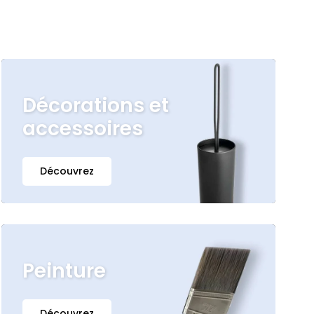
Décorations et
accessoires
Découvrez
Peinture
Découvrez