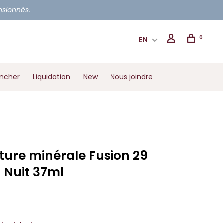
ensionnés.
0
EN
ancher
Liquidation
New
Nous joindre
ture minérale Fusion 29
 Nuit 37ml