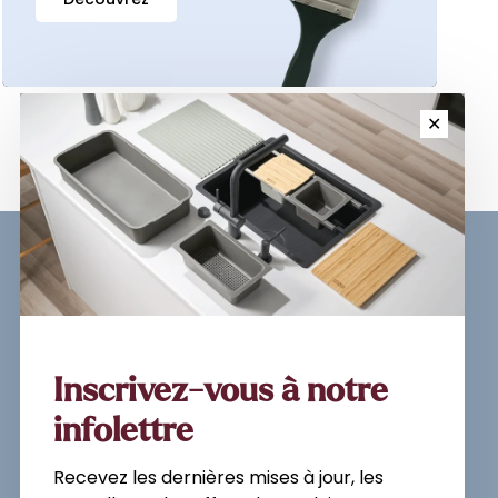
✕
Sign up for our newsletter and
get the latest updates, news and
product offers via email
Inscrivez-vous à notre
infolettre
Recevez les dernières mises à jour, les
Subscribe