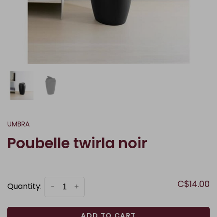
UMBRA
Poubelle twirla noir
C$14.00
Quantity:
-
+
ADD TO CART