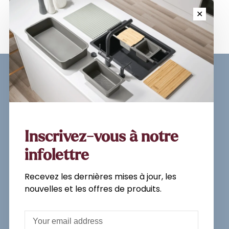
✕
Sign up for our newsletter and
get the latest updates, news and
product offers via email
Inscrivez-vous à notre
infolettre
Recevez les dernières mises à jour, les
Subscribe
nouvelles et les offres de produits.
By signing up, you agree to our Privacy
Policy.