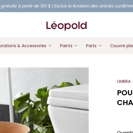
 gratuite à partir de 100 $ | Exclus la livraison des articles surdim
rations & Accessories
Paints
Parts
Couvre pl
UMBRA
POU
CHA
Quanti