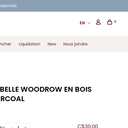
ensionnés.
0
EN
ancher
Liquidation
New
Nous joindre
BELLE WOODROW EN BOIS
RCOAL
C$30.00
ty: