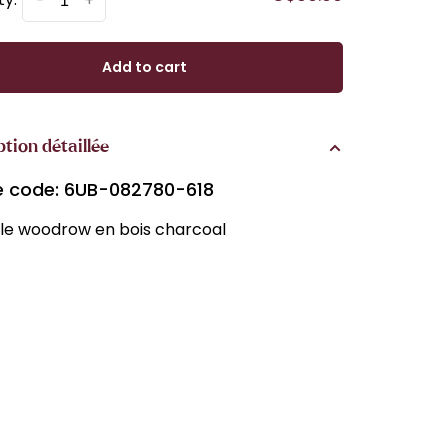
-
+
Add to cart
ption détaillée
le code: 6UB-082780-618
le woodrow en bois charcoal