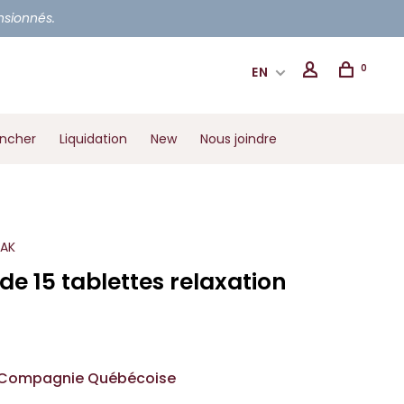
ensionnés.
0
EN
ancher
Liquidation
New
Nous joindre
OAK
de 15 tablettes relaxation
Compagnie Québécoise