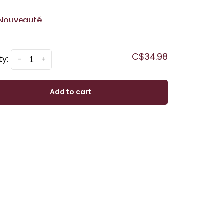
Nouveauté
C$34.98
ty:
-
+
Add to cart