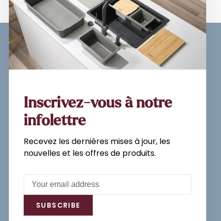
Sign up for our newsletter and
get the latest updates, news and
product offers via email
Inscrivez-vous à notre
infolettre
Recevez les dernières mises à jour, les
Subscribe
nouvelles et les offres de produits.
By signing up, you agree to our Privacy
Policy.
SUBSCRIBE