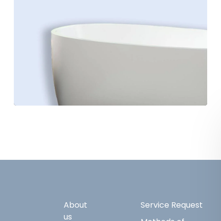
About
Service Request
us