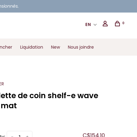
ensionnés.
0
EN
ancher
Liquidation
New
Nous joindre
ER
ette de coin shelf-e wave
r mat
C$154.10
ty: