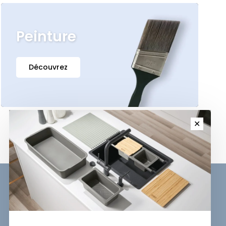
Peinture
Découvrez
✕
Sign up for our newsletter and
get the latest updates, news and