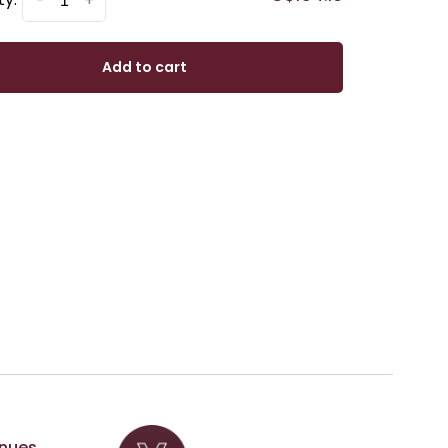
-
+
Add to cart
nues