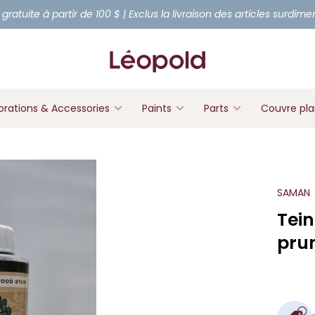
 gratuite à partir de 100 $ | Exclus la livraison des articles surdim
rations & Accessories
Paints
Parts
Couvre pl
SAMAN
Tein
pru