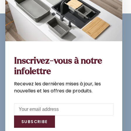
Sign up for our newsletter and
get the latest updates, news and
product offers via email
Inscrivez-vous à notre
infolettre
Recevez les dernières mises à jour, les
Subscribe
nouvelles et les offres de produits.
By signing up, you agree to our Privacy
Policy.
SUBSCRIBE