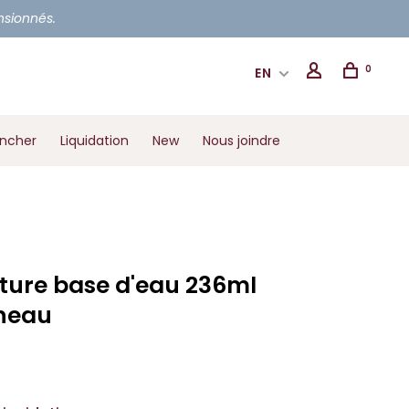
ensionnés.
0
EN
ancher
Liquidation
New
Nous joindre
ture base d'eau 236ml
neau