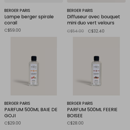
BERGER PARIS
BERGER PARIS
Lampe berger spirale
Diffuseur avec bouquet
corail
mini duo vert velours
d'orient
C$59.00
C$54.00
C$32.40
BERGER PARIS
BERGER PARIS
PARFUM 500ML BAIE DE
PARFUM 500ML FEERIE
GOJI
BOISEE
C$29.00
C$28.00