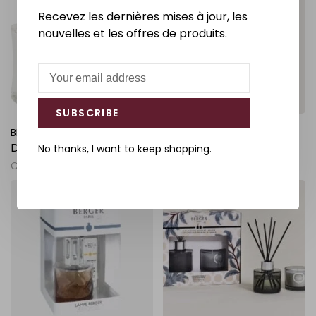
Recevez les dernières mises à jour, les
nouvelles et les offres de produits.
SUBSCRIBE
BERGER PARIS
BERGER PARIS
Diffusuer electrique relax
Lampe carré grise
No thanks, I want to keep shopping.
C$115.00
C$69.00
C$55.00
-40%