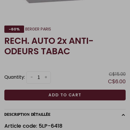
BERGER PARIS
-60%
RECH. AUTO 2x ANTI-
ODEURS TABAC
C$15.00
Quantity:
-
+
C$6.00
ADD TO CART
DESCRIPTION DÉTAILLÉE
Article code: 5LP-6418